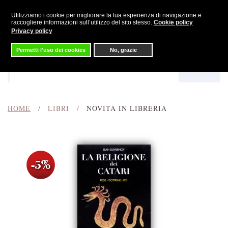
Utilizziamo i cookie per migliorare la tua esperienza di navigazione e
Skip to main content
raccogliere informazioni sull’utilizzo del sito stesso.
Cookie policy
Privacy policy
Permetti l'uso dei cookies
No, grazie
Menu
Cerca
HOME
LIBRI
NOVITÀ IN LIBRERIA