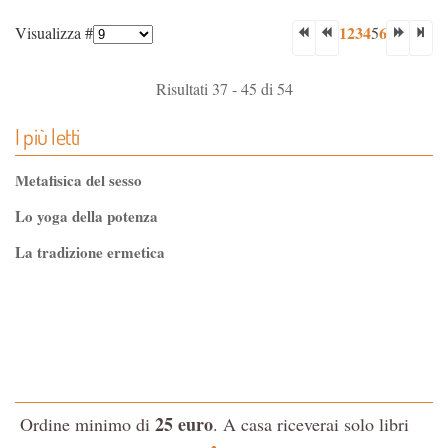
1
2
3
4
6
Visualizza #
5
Risultati 37 - 45 di 54
I più letti
Metafisica del sesso
Lo yoga della potenza
La tradizione ermetica
Tao-Tê-Ching di Lao-tze
La via dello Zen
Testo classico di medicina interna dell'Imperatore Giallo
L'evoluzione interiore dell'uomo
25 euro
Ordine minimo di
. A casa riceverai solo libri
La Cabala