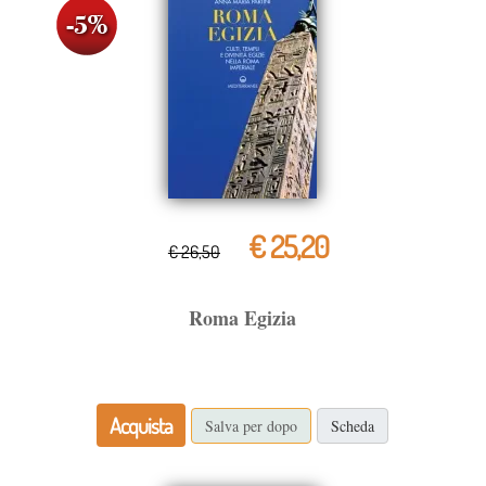
€ 25,20
€ 26,50
Roma Egizia
Acquista
Salva per dopo
Scheda