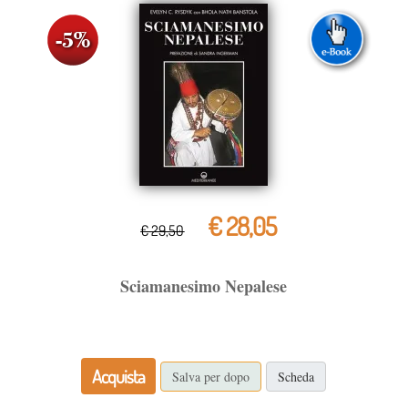
€ 28,05
€ 29,50
Sciamanesimo Nepalese
Acquista
Salva per dopo
Scheda