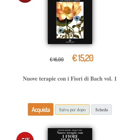
€ 15,20
€ 16,00
Nuove terapie con i Fiori di Bach vol. 1
Acquista
Salva per dopo
Scheda