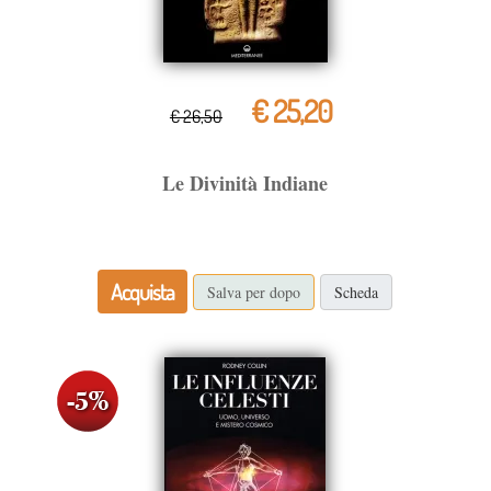
€ 25,20
€ 26,50
Le Divinità Indiane
Acquista
Salva per dopo
Scheda