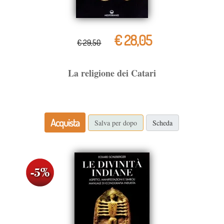
€ 28,05
€ 29,50
La religione dei Catari
Acquista
Salva per dopo
Scheda