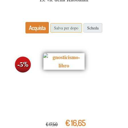
Acquista
Salva per dopo
Scheda
€ 16,65
€ 17,50