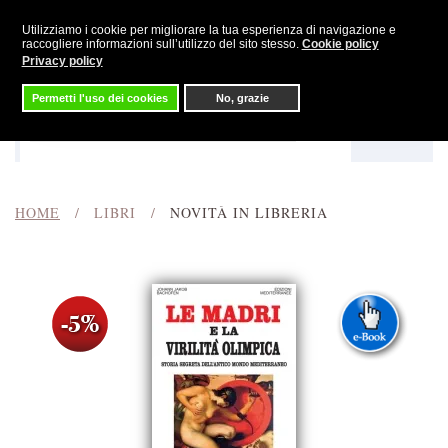
Utilizziamo i cookie per migliorare la tua esperienza di navigazione e
Skip to main content
raccogliere informazioni sull’utilizzo del sito stesso.
Cookie policy
Privacy policy
Permetti l'uso dei cookies
No, grazie
Menu
Cerca
HOME
LIBRI
NOVITÀ IN LIBRERIA