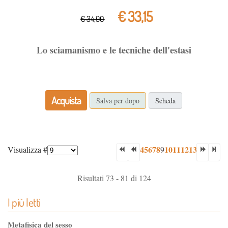
€ 33,15
€ 34,90
Lo sciamanismo e le tecniche dell'estasi
Acquista
Salva per dopo
Scheda
4
5
6
7
8
10
11
12
13
Visualizza #
9
Risultati 73 - 81 di 124
I più letti
Metafisica del sesso