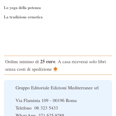
Lo yoga della potenza
La tradizione ermetica
Tao-Tê-Ching di Lao-tze
La via dello Zen
Testo classico di medicina interna dell'Imperatore Giallo
L'evoluzione interiore dell'uomo
25 euro
Ordine minimo di
. A casa riceverai solo libri
La Cabala
✽
senza costi di spedizione
Il potere del serpente
Le religioni del Tibet
Gruppo Editoriale Edizioni Mediterranee srl
Via Flaminia 109 - 00196 Roma
Telefono 06 323 5433
WhatsApp 371 625 9288