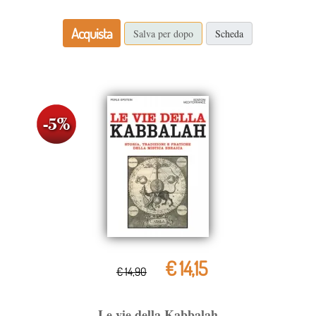
Acquista
Salva per dopo
Scheda
€ 14,15
€ 14,90
Le vie della Kabbalah