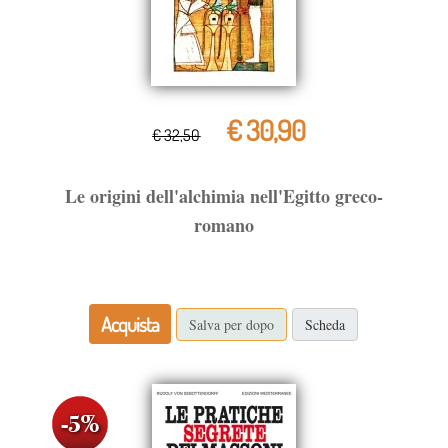
€ 30,90
€ 32,50
Le origini dell'alchimia nell'Egitto greco-
romano
Acquista
Salva per dopo
Scheda