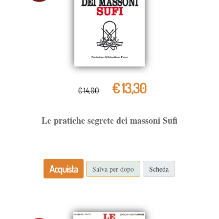
€ 13,30
€ 14,00
Le pratiche segrete dei massoni Sufi
Acquista
Salva per dopo
Scheda