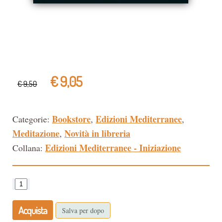
€ 9,05
€ 9,50
Bookstore
Edizioni Mediterranee
Categorie:
,
,
Meditazione
Novità in libreria
,
Edizioni Mediterranee - Iniziazione
Collana:
Acquista
Salva per dopo