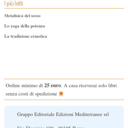
I più letti
Metafisica del sesso
Lo yoga della potenza
La tradizione ermetica
Tao-Tê-Ching di Lao-tze
La via dello Zen
Testo classico di medicina interna dell'Imperatore Giallo
L'evoluzione interiore dell'uomo
25 euro
Ordine minimo di
. A casa riceverai solo libri
La Cabala
✽
senza costi di spedizione
Il potere del serpente
Le religioni del Tibet
Gruppo Editoriale Edizioni Mediterranee srl