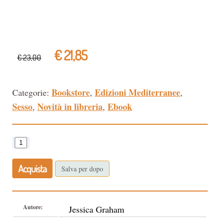
€ 21,85
€ 23,00
Bookstore
Edizioni Mediterranee
Categorie:
,
,
Sesso
Novità in libreria
Ebook
,
,
Acquista
Salva per dopo
Autore:
Jessica Graham