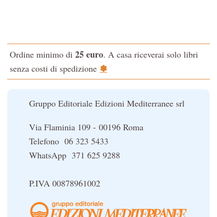
La via dello Zen
Testo classico di medicina interna dell'Imperatore Giallo
L'evoluzione interiore dell'uomo
25 euro
Ordine minimo di
. A casa riceverai solo libri
La Cabala
✽
senza costi di spedizione
Il potere del serpente
Le religioni del Tibet
Gruppo Editoriale Edizioni Mediterranee srl
Via Flaminia 109 - 00196 Roma
Telefono 06 323 5433
WhatsApp 371 625 9288
P.IVA 00878961002