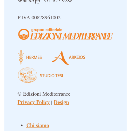
WhatsApp 371 625 9288
Sapere d'Oriente
Simbolica Massonica
P.IVA 00878961002
UFO
Un libro per Sempre
© Edizioni Mediterranee
Privacy Policy
Design
|
Chi siamo