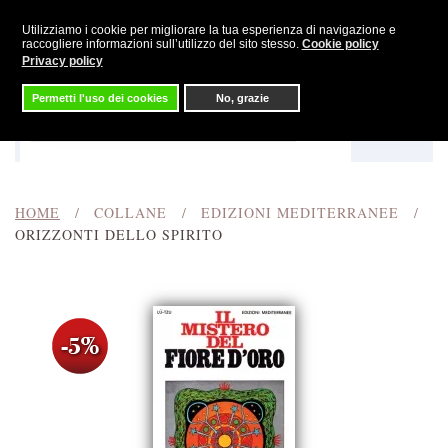
Utilizziamo i cookie per migliorare la tua esperienza di navigazione e
Skip to main content
raccogliere informazioni sull’utilizzo del sito stesso.
Cookie policy
Privacy policy
Permetti l'uso dei cookies
No, grazie
Menu
Cerca
HOME
COLLANE
EDIZIONI MEDITERRANEE
ORIZZONTI DELLO SPIRITO