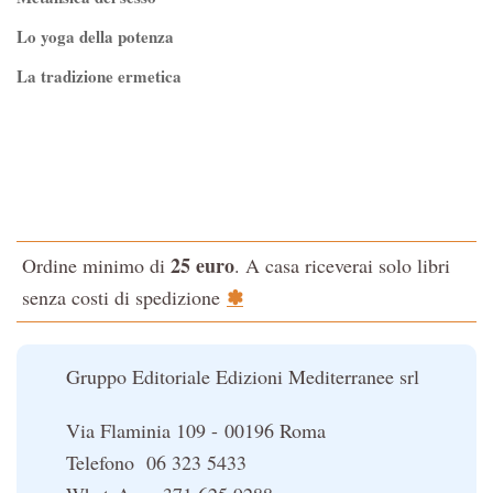
Controluce
Lo yoga della potenza
Esoterismo e Alchimia
La tradizione ermetica
I consigli del medico
Tao-Tê-Ching di Lao-tze
I manuali di Edgar Cayce
La via dello Zen
Iniziazione
Testo classico di medicina interna dell'Imperatore Giallo
L'Altra Medicina
L'evoluzione interiore dell'uomo
L'Opera Segreta
25 euro
Ordine minimo di
. A casa riceverai solo libri
La Fonte del Benessere
La Cabala
✽
senza costi di spedizione
Nonsoloscienza
Il potere del serpente
Nuova Biblioteca Ermetica
Le religioni del Tibet
Gruppo Editoriale Edizioni Mediterranee srl
Opere di Julius Evola
Orizzonti dello Spirito
Via Flaminia 109 - 00196 Roma
Pentagramma
Telefono 06 323 5433
Poteri della Mente