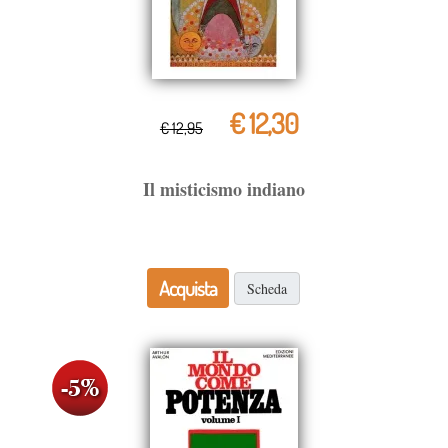
€ 12,30
€ 12,95
Il misticismo indiano
Acquista
Scheda