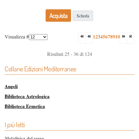
Acquista
Scheda
1
2
4
5
6
7
8
9
10
Visualizza #
3
Risultati 25 - 36 di 124
Collane Edizioni Mediterranee
Angeli
Biblioteca Astrologica
Biblioteca Ermetica
Biblioteca Magica
I più letti
Biblioteca dei Misteri
Classici dell'Occulto
Metafisica del sesso