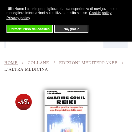
Utilizziamo i cookie per migliorare la tua esperienza di navigazione e
Skip to main content
raccogliere informazioni sull’utilizzo del sito stesso.
Cookie policy
Privacy policy
Permetti l'uso dei cookies
No, grazie
Menu
Cerca
HOME
COLLANE
EDIZIONI MEDITERRANEE
L'ALTRA MEDICINA