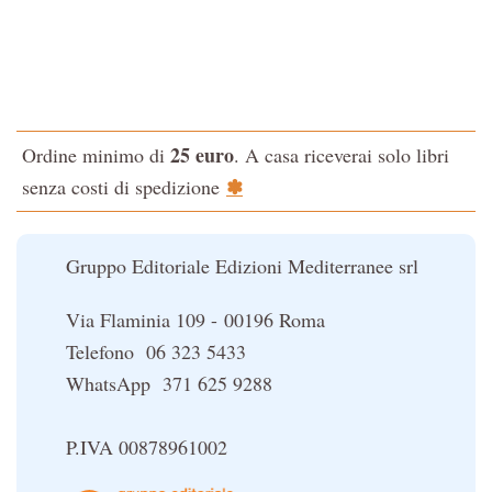
Tao-Tê-Ching di Lao-tze
I manuali di Edgar Cayce
La via dello Zen
Iniziazione
Testo classico di medicina interna dell'Imperatore Giallo
L'Altra Medicina
L'evoluzione interiore dell'uomo
L'Opera Segreta
25 euro
Ordine minimo di
. A casa riceverai solo libri
La Fonte del Benessere
La Cabala
✽
senza costi di spedizione
Nonsoloscienza
Il potere del serpente
Nuova Biblioteca Ermetica
Le religioni del Tibet
Gruppo Editoriale Edizioni Mediterranee srl
Opere di Julius Evola
Orizzonti dello Spirito
Via Flaminia 109 - 00196 Roma
Pentagramma
Telefono 06 323 5433
Poteri della Mente
WhatsApp 371 625 9288
Sapere d'Oriente
Simbolica Massonica
P.IVA 00878961002
UFO