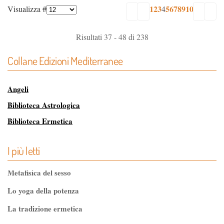
1
2
3
5
6
7
8
9
10
Visualizza #
4
Risultati 37 - 48 di 238
Collane Edizioni Mediterranee
Angeli
Biblioteca Astrologica
Biblioteca Ermetica
Biblioteca Magica
I più letti
Biblioteca dei Misteri
Classici dell'Occulto
Metafisica del sesso
Controluce
Lo yoga della potenza
Esoterismo e Alchimia
La tradizione ermetica
I consigli del medico