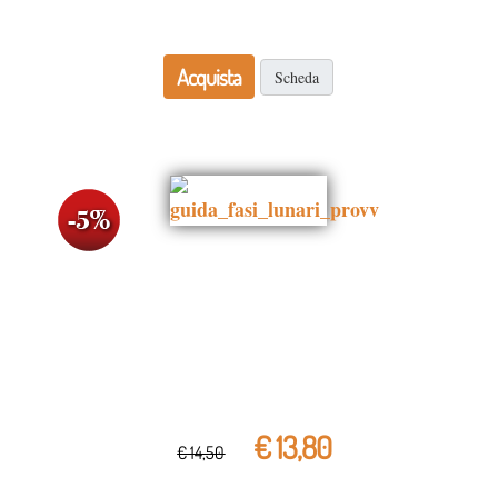
Acquista
Scheda
€ 13,80
€ 14,50