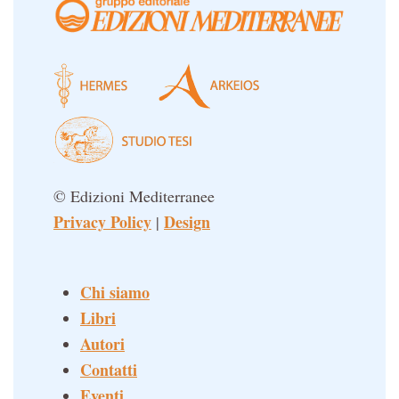
Un libro per Sempre
© Edizioni Mediterranee
Privacy Policy
Design
|
Chi siamo
Libri
Autori
Contatti
Eventi