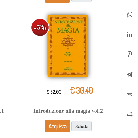
€ 30,40
€ 32,00
.1
Introduzione alla magia vol.2
Acquista
Scheda