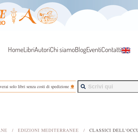
Home
Libri
Autori
Chi siamo
Blog
Eventi
Contatti
✽
verai solo libri senza costi di spedizione
ANE
EDIZIONI MEDITERRANEE
CLASSICI DELL'OCC