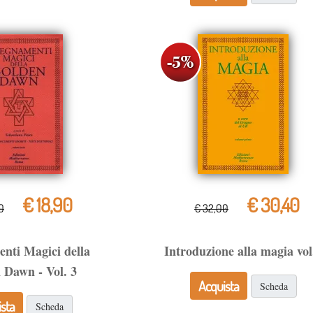
€ 18,90
€ 30,40
0
€ 32,00
nti Magici della
Introduzione alla magia vol
 Dawn - Vol. 3
Acquista
Scheda
sta
Scheda