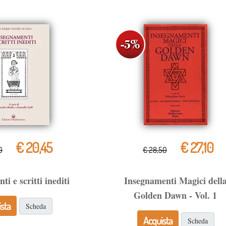
€ 20,45
€ 27,10
0
€ 28,50
i e scritti inediti
Insegnamenti Magici dell
Golden Dawn - Vol. 1
sta
Scheda
Acquista
Scheda