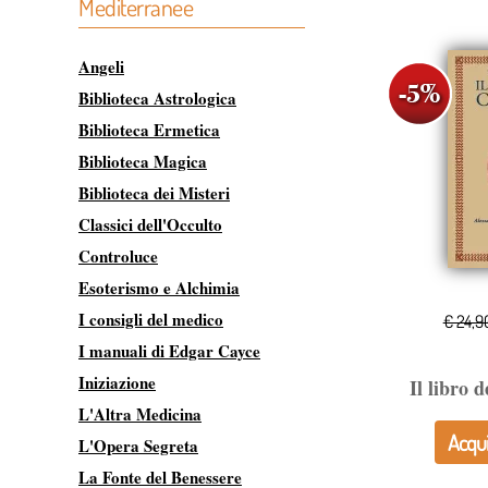
Mediterranee
Angeli
Biblioteca Astrologica
Biblioteca Ermetica
Biblioteca Magica
Biblioteca dei Misteri
Classici dell'Occulto
Controluce
Esoterismo e Alchimia
I consigli del medico
€ 24,9
I manuali di Edgar Cayce
Iniziazione
Il libro 
L'Altra Medicina
Acqui
L'Opera Segreta
La Fonte del Benessere