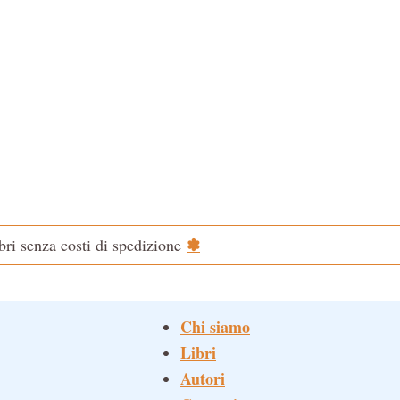
✽
ibri senza costi di spedizione
Chi siamo
Libri
Autori