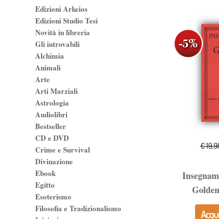
Edizioni Arkeios
Edizioni Studio Tesi
Novità in libreria
Gli introvabili
Alchimia
Animali
Arte
Arti Marziali
Astrologia
Audiolibri
Bestseller
CD e DVD
€ 19,9
Crime e Survival
Divinazione
Ebook
Insegname
Egitto
Golden
Esoterismo
Filosofia e Tradizionalismo
Acqui