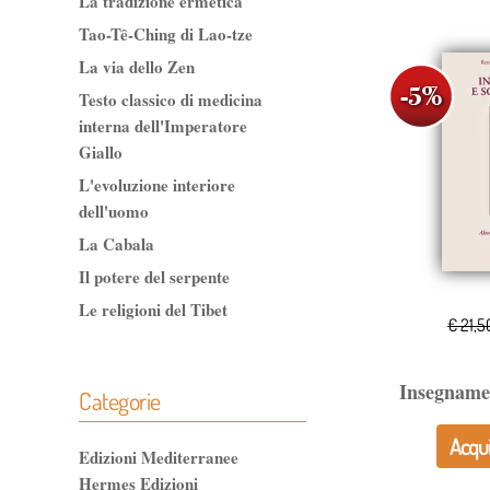
La tradizione ermetica
Tao-Tê-Ching di Lao-tze
La via dello Zen
Testo classico di medicina
interna dell'Imperatore
Giallo
L'evoluzione interiore
dell'uomo
La Cabala
Il potere del serpente
Le religioni del Tibet
€ 21,5
Insegnament
Categorie
Acqui
Edizioni Mediterranee
Hermes Edizioni