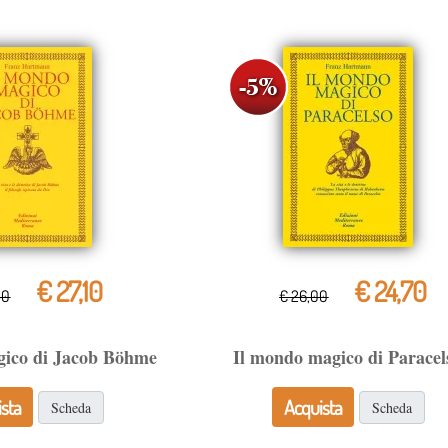
€ 27,10
€ 24,70
50
€ 26,00
gico di Jacob Böhme
Il mondo magico di Paracel
sta
Acquista
Scheda
Scheda