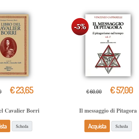
€ 23,65
€ 57,00
0
€ 60,00
del Cavalier Borri
Il messaggio di Pitagora
sta
Acquista
Scheda
Scheda