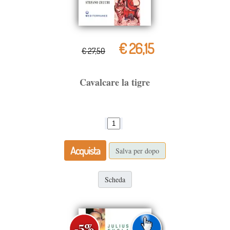
€ 26,15
€ 27,50
Cavalcare la tigre
Acquista
Salva per dopo
Scheda