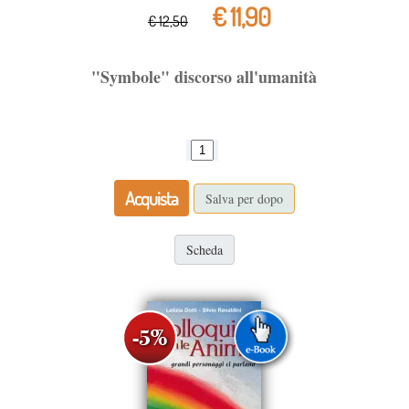
€ 11,90
€ 12,50
"Symbole" discorso all'umanità
Acquista
Salva per dopo
Scheda