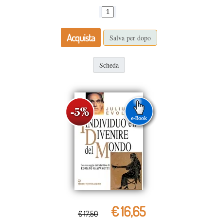
Acquista
Salva per dopo
Scheda
€ 16,65
€ 17,50