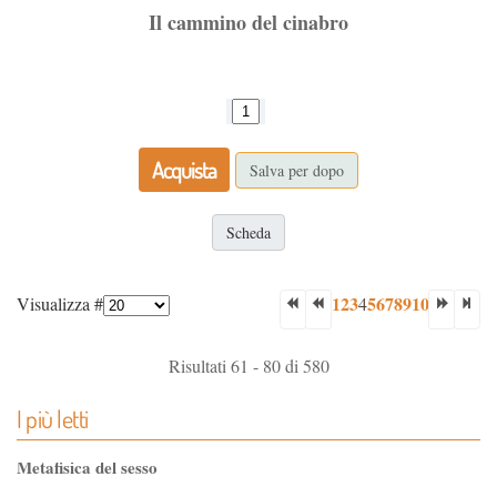
Il cammino del cinabro
Acquista
Salva per dopo
Scheda
1
2
3
5
6
7
8
9
10
Visualizza #
4
Risultati 61 - 80 di 580
I più letti
Metafisica del sesso