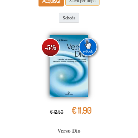
Acquista
Salva per dopo
Scheda
€ 11,90
€ 12,50
Verso Dio