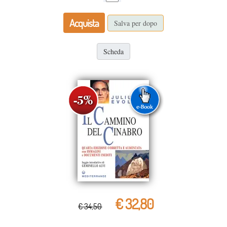
Acquista
Salva per dopo
Scheda
€ 32,80
€ 34,50