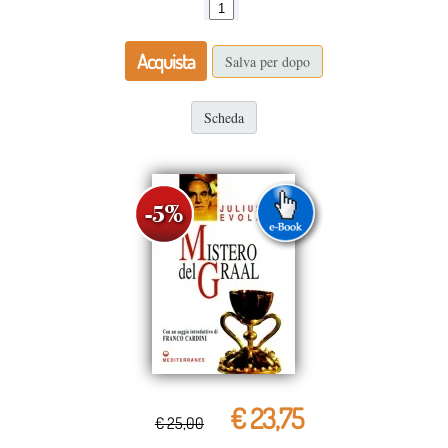
Acquista
Salva per dopo
Scheda
€ 23,75
€ 25,00