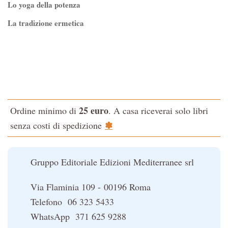
Lo yoga della potenza
La tradizione ermetica
Tao-Tê-Ching di Lao-tze
La via dello Zen
Testo classico di medicina interna dell'Imperatore Giallo
L'evoluzione interiore dell'uomo
25 euro
Ordine minimo di
. A casa riceverai solo libri
La Cabala
✽
senza costi di spedizione
Il potere del serpente
Le religioni del Tibet
Gruppo Editoriale Edizioni Mediterranee srl
Via Flaminia 109 - 00196 Roma
Telefono 06 323 5433
WhatsApp 371 625 9288