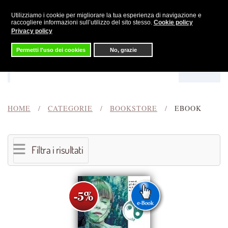
Utilizziamo i cookie per migliorare la tua esperienza di navigazione e
Skip to main content
raccogliere informazioni sull’utilizzo del sito stesso.
Cookie policy
Privacy policy
Permetti l'uso dei cookies
No, grazie
Menu
Cerca
HOME
CATEGORIE
BOOKSTORE
EBOOK
Filtra i risultati