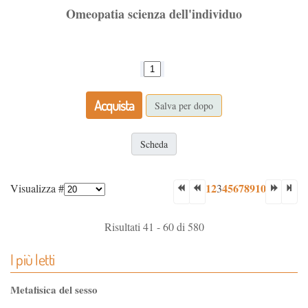
Omeopatia scienza dell'individuo
Acquista
Salva per dopo
Scheda
1
2
4
5
6
7
8
9
10
Visualizza #
3
Risultati 41 - 60 di 580
I più letti
Metafisica del sesso