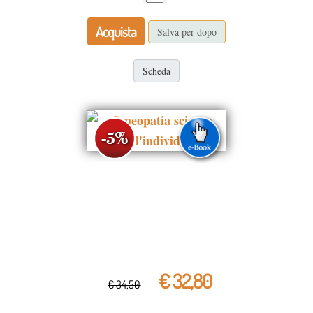
Acquista
Salva per dopo
Scheda
€ 32,80
€ 34,50