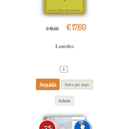
€ 17,60
€ 18,50
Lourdes
Acquista
Salva per dopo
Scheda