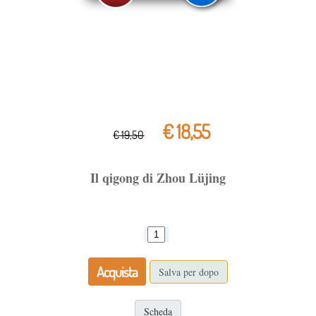
€ 18,55
€ 19,50
Il qigong di Zhou Lüjing
Acquista
Salva per dopo
Scheda