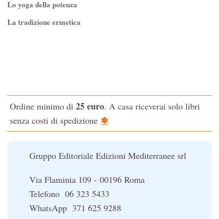
Lo yoga della potenza
La tradizione ermetica
Tao-Tê-Ching di Lao-tze
La via dello Zen
Testo classico di medicina interna dell'Imperatore Giallo
L'evoluzione interiore dell'uomo
25 euro
Ordine minimo di
. A casa riceverai solo libri
La Cabala
✽
senza costi di spedizione
Il potere del serpente
Le religioni del Tibet
Gruppo Editoriale Edizioni Mediterranee srl
Via Flaminia 109 - 00196 Roma
Telefono 06 323 5433
WhatsApp 371 625 9288