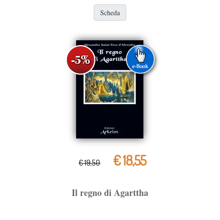
Scheda
€ 18,55
€ 19,50
Il regno di Agarttha