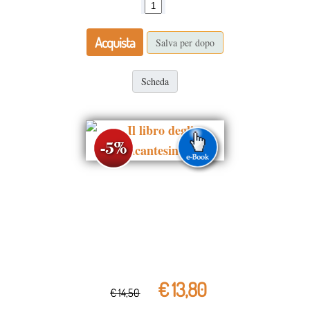
Acquista
Salva per dopo
Scheda
€ 13,80
€ 14,50