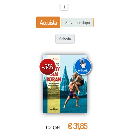
Acquista
Salva per dopo
Scheda
€ 31,85
€ 33,50