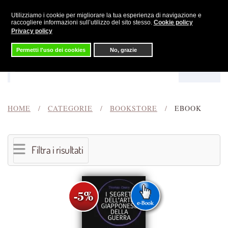
Utilizziamo i cookie per migliorare la tua esperienza di navigazione e
Skip to main content
raccogliere informazioni sull’utilizzo del sito stesso.
Cookie policy
Privacy policy
Permetti l'uso dei cookies
No, grazie
Menu
Cerca
HOME
CATEGORIE
BOOKSTORE
EBOOK
Filtra i risultati