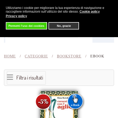
Utilizziamo i cookie per migliorare la tua esperienza di navigazione e
Skip to main content
raccogliere informazioni sull’utilizzo del sito stesso.
Cookie policy
Privacy policy
Permetti l'uso dei cookies
No, grazie
Menu
Cerca
HOME
CATEGORIE
BOOKSTORE
EBOOK
Filtra i risultati