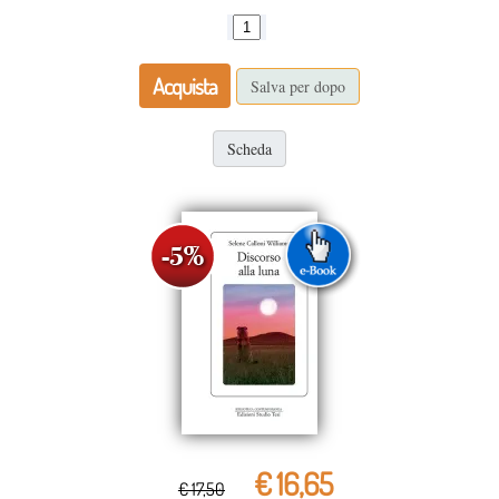
Acquista
Salva per dopo
Scheda
€ 16,65
€ 17,50