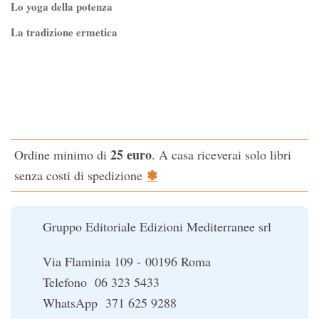
Lo yoga della potenza
La tradizione ermetica
Tao-Tê-Ching di Lao-tze
La via dello Zen
Testo classico di medicina interna dell'Imperatore Giallo
L'evoluzione interiore dell'uomo
25 euro
Ordine minimo di
. A casa riceverai solo libri
La Cabala
✽
senza costi di spedizione
Il potere del serpente
Le religioni del Tibet
Gruppo Editoriale Edizioni Mediterranee srl
Via Flaminia 109 - 00196 Roma
Telefono 06 323 5433
WhatsApp 371 625 9288