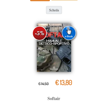
Scheda
€ 13,80
€ 14,50
Softair