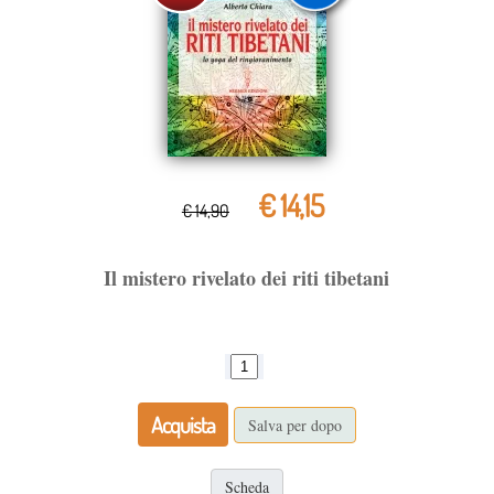
€ 14,15
€ 14,90
Il mistero rivelato dei riti tibetani
Acquista
Salva per dopo
Scheda