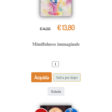
€ 13,80
€ 14,50
Mindfulness immaginale
Acquista
Salva per dopo
Scheda