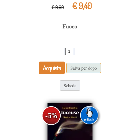
€ 9,40
€ 9,90
Fuoco
Acquista
Salva per dopo
Scheda