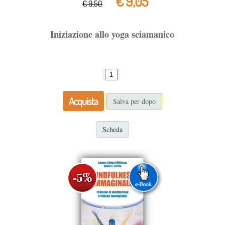
€ 9,05
€ 9,50
Iniziazione allo yoga sciamanico
Acquista
Salva per dopo
Scheda