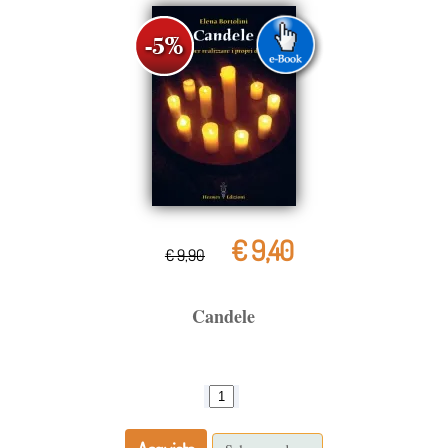
€ 9,40
€ 9,90
Candele