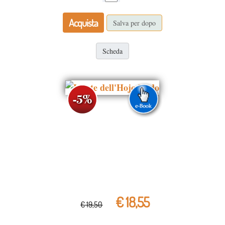
Acquista
Salva per dopo
Scheda
€ 18,55
€ 19,50