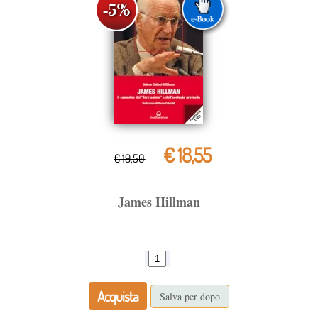
€ 18,55
€ 19,50
James Hillman
Acquista
Salva per dopo