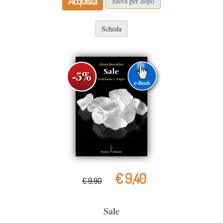
Acquista
Salva per dopo
Scheda
€ 9,40
€ 9,90
Sale