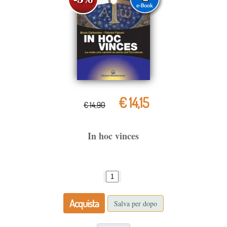
€ 14,15
€ 14,90
In hoc vinces
Acquista
Salva per dopo