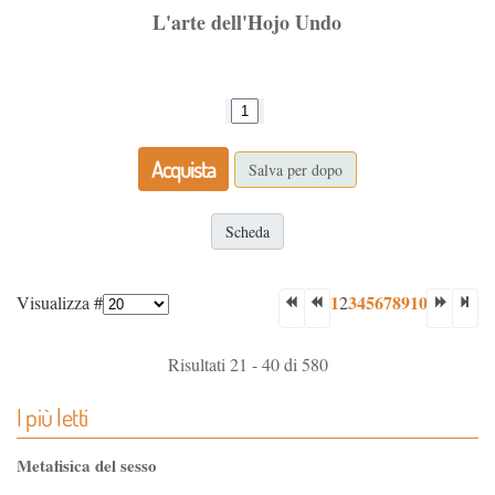
L'arte dell'Hojo Undo
Acquista
Salva per dopo
Scheda
1
3
4
5
6
7
8
9
10
Visualizza #
2
Risultati 21 - 40 di 580
I più letti
Metafisica del sesso