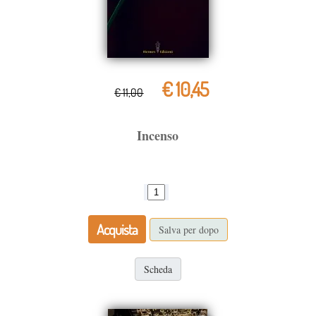
€ 10,45
€ 11,00
Incenso
Acquista
Salva per dopo
Scheda