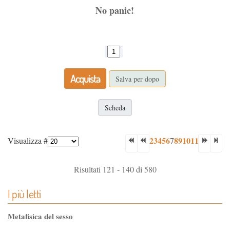
No panic!
Acquista
Salva per dopo
Scheda
2
3
4
5
6
8
9
10
11
Visualizza #
7
Risultati 121 - 140 di 580
I più letti
Metafisica del sesso