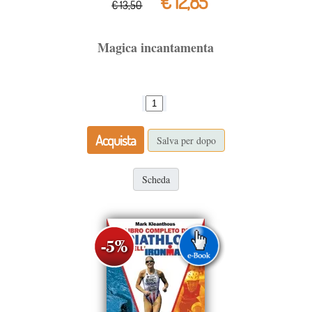
€ 12,85
€ 13,50
Magica incantamenta
Acquista
Salva per dopo
Scheda