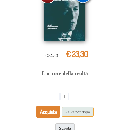
€ 23,30
€ 24,50
L'orrore della realtà
Acquista
Salva per dopo
Scheda