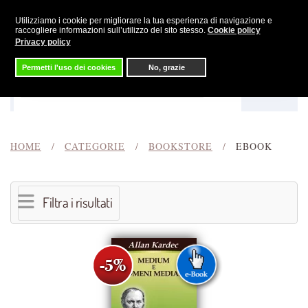
Utilizziamo i cookie per migliorare la tua esperienza di navigazione e
Skip to main content
raccogliere informazioni sull’utilizzo del sito stesso.
Cookie policy
Privacy policy
Permetti l'uso dei cookies
No, grazie
Menu
Cerca
HOME
CATEGORIE
BOOKSTORE
EBOOK
Filtra i risultati