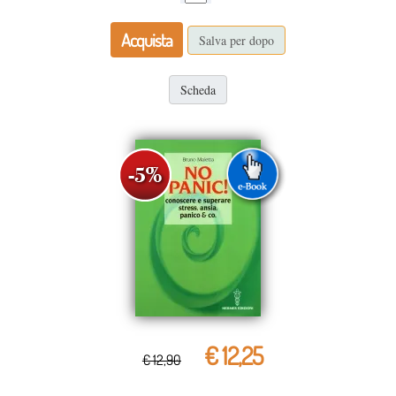
Acquista
Salva per dopo
Scheda
€ 12,25
€ 12,90