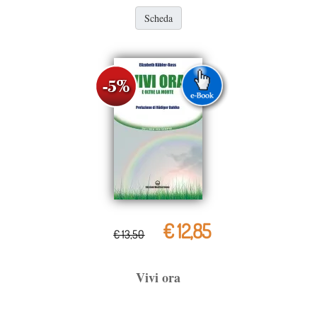
Scheda
€ 12,85
€ 13,50
Vivi ora