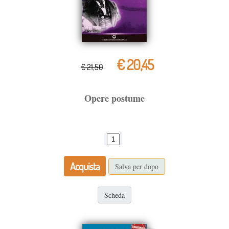
€ 20,45
€ 21,50
Opere postume
Acquista
Salva per dopo
Scheda