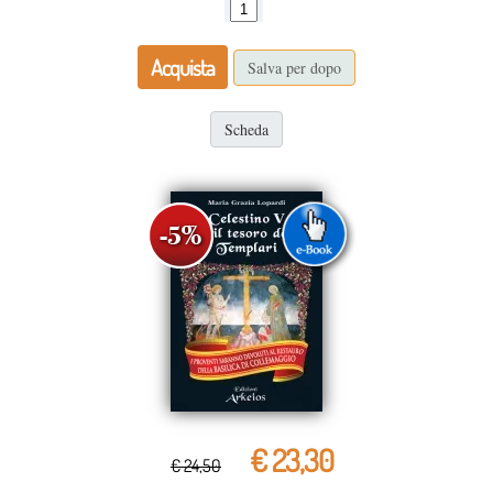
Acquista
Salva per dopo
Scheda
€ 23,30
€ 24,50