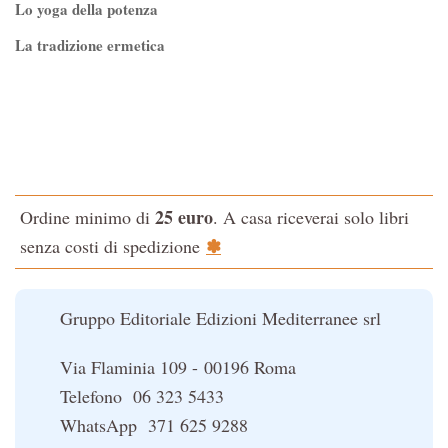
Lo yoga della potenza
La tradizione ermetica
Tao-Tê-Ching di Lao-tze
La via dello Zen
Testo classico di medicina interna dell'Imperatore Giallo
L'evoluzione interiore dell'uomo
25 euro
Ordine minimo di
. A casa riceverai solo libri
La Cabala
✽
senza costi di spedizione
Il potere del serpente
Le religioni del Tibet
Gruppo Editoriale Edizioni Mediterranee srl
Via Flaminia 109 - 00196 Roma
Telefono 06 323 5433
WhatsApp 371 625 9288