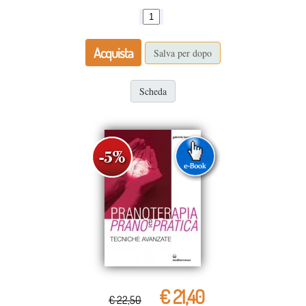
Acquista
Salva per dopo
Scheda
€ 21,40
€ 22,50