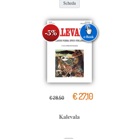
Scheda
€ 27,10
€ 28,50
Kalevala