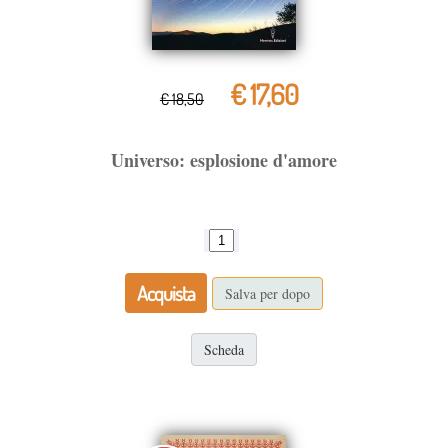
€ 17,60
€ 18,50
Universo: esplosione d'amore
Acquista
Salva per dopo
Scheda