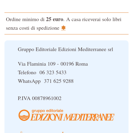
Testo classico di medicina interna dell'Imperatore Giallo
L'evoluzione interiore dell'uomo
25 euro
Ordine minimo di
. A casa riceverai solo libri
La Cabala
✽
senza costi di spedizione
Il potere del serpente
Le religioni del Tibet
Gruppo Editoriale Edizioni Mediterranee srl
Via Flaminia 109 - 00196 Roma
Telefono 06 323 5433
WhatsApp 371 625 9288
P.IVA 00878961002