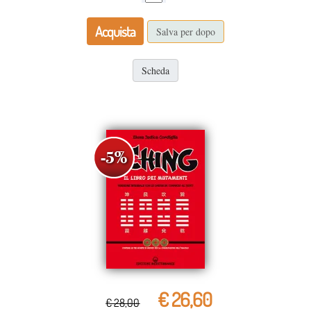
Acquista
Salva per dopo
Scheda
€ 26,60
€ 28,00