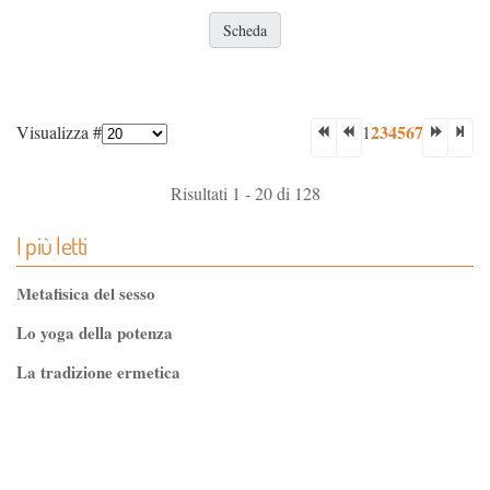
Scheda
2
3
4
5
6
7
Visualizza #
1
Risultati 1 - 20 di 128
I più letti
Metafisica del sesso
Lo yoga della potenza
La tradizione ermetica
Tao-Tê-Ching di Lao-tze
La via dello Zen