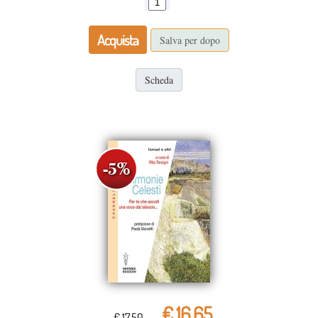
Acquista
Salva per dopo
Scheda
€ 16,65
€ 17,50