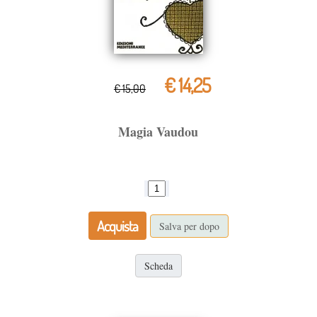
€ 14,25
€ 15,00
Magia Vaudou
Acquista
Salva per dopo
Scheda