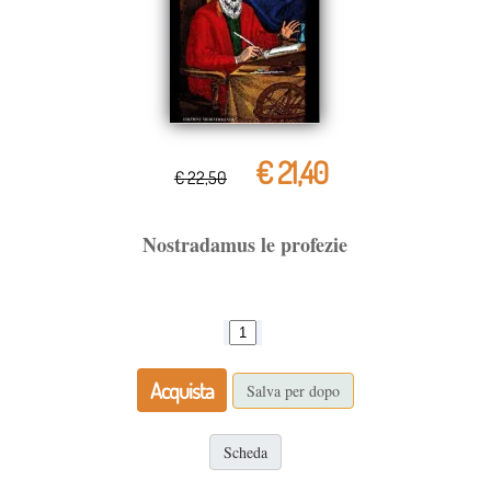
€ 21,40
€ 22,50
Nostradamus le profezie
Acquista
Salva per dopo
Scheda