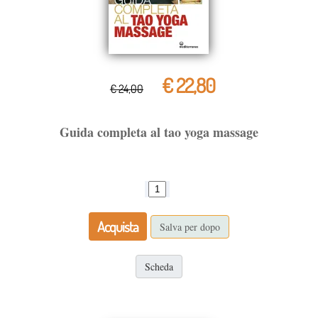
€ 22,80
€ 24,00
Guida completa al tao yoga massage
Acquista
Salva per dopo
Scheda