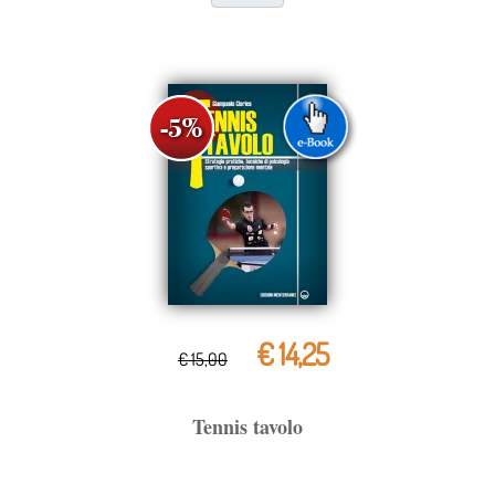
€ 14,25
€ 15,00
Tennis tavolo