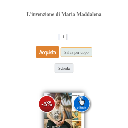
L'invenzione di Maria Maddalena
Acquista
Salva per dopo
Scheda