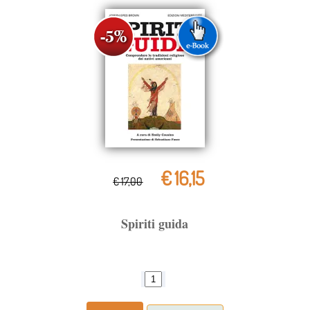
€ 16,15
€ 17,00
Spiriti guida