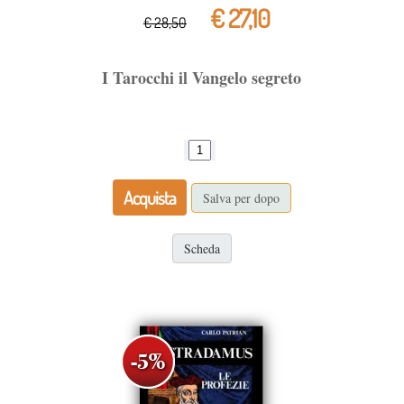
€ 27,10
€ 28,50
I Tarocchi il Vangelo segreto
Acquista
Salva per dopo
Scheda