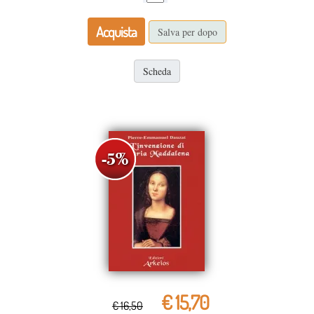
Acquista
Salva per dopo
Scheda
€ 15,70
€ 16,50