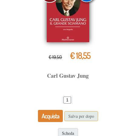
€ 18,55
€ 19,50
Carl Gustav Jung
Acquista
Salva per dopo
Scheda