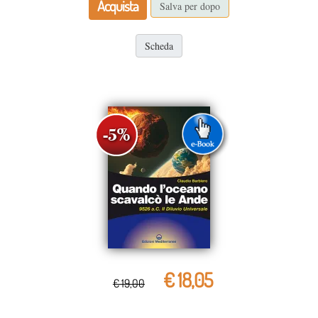
Acquista
Salva per dopo
Scheda
€ 18,05
€ 19,00