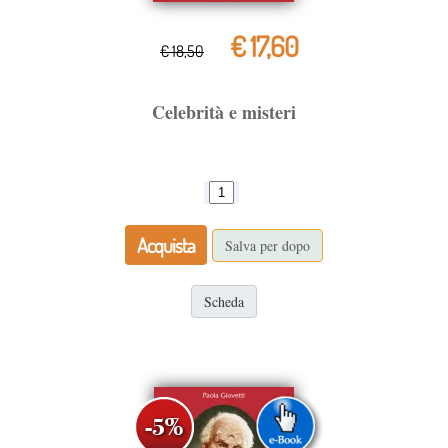
€ 17,60
€ 18,50
Celebrità e misteri
Acquista
Salva per dopo
Scheda