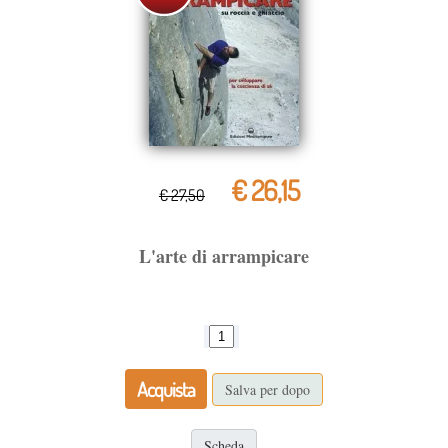
€ 26,15
€ 27,50
L'arte di arrampicare
Acquista
Salva per dopo
Scheda