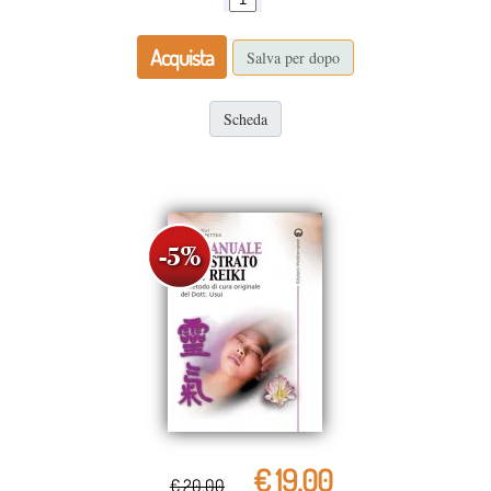
Acquista
Salva per dopo
Scheda
€ 19,00
€ 20,00