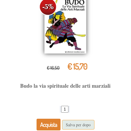
€ 15,70
€ 16,50
Budo la via spirituale delle arti marziali
Acquista
Salva per dopo