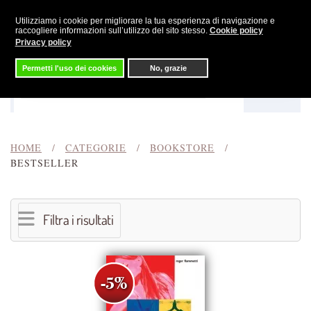
Utilizziamo i cookie per migliorare la tua esperienza di navigazione e
Skip to main content
raccogliere informazioni sull’utilizzo del sito stesso.
Cookie policy
Privacy policy
Permetti l'uso dei cookies
No, grazie
Menu
Cerca
HOME
CATEGORIE
BOOKSTORE
BESTSELLER
Filtra i risultati