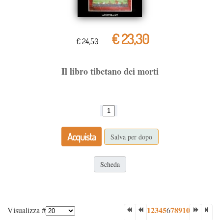
€ 23,30
€ 24,50
Il libro tibetano dei morti
Acquista
Salva per dopo
Scheda
1
2
3
4
5
7
8
9
10
Visualizza #
6