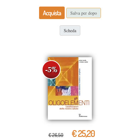
Acquista
Salva per dopo
Scheda
€ 25,20
€ 26,50