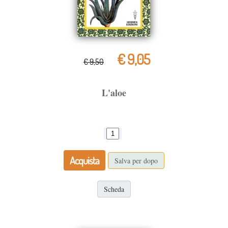
€ 9,05
€ 9,50
L'aloe
Acquista
Salva per dopo
Scheda