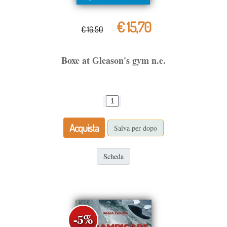
€ 15,70
€ 16,50
Boxe at Gleason's gym n.e.
Acquista
Salva per dopo
Scheda