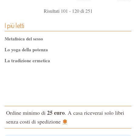
Risultati 101 - 120 di 251
I più letti
Metafisica del sesso
Lo yoga della potenza
La tradizione ermetica
Tao-Tê-Ching di Lao-tze
La via dello Zen
Testo classico di medicina interna dell'Imperatore Giallo
L'evoluzione interiore dell'uomo
25 euro
Ordine minimo di
. A casa riceverai solo libri
La Cabala
✽
senza costi di spedizione
Il potere del serpente